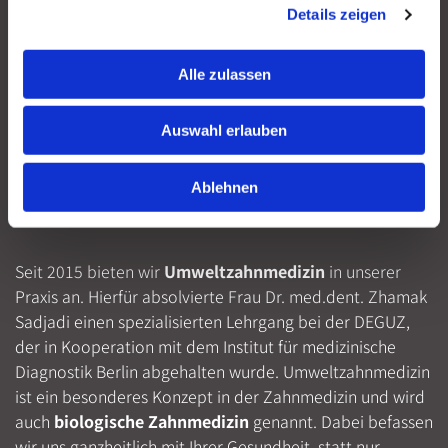
passende
Füllungen, Inlays, Kronen, Brücken
oder
Details zeigen
Prothesen
. Denn wenn deren Farbe Ihrer natürlichen
Zahnfarbe zum Verwechseln ähnelt, können Sie jederzeit
bedenkenlos und frei lächeln. Außerdem bieten wir
Alle zulassen
schonende
Zahnaufhellung
an, wenn Ihre Zahnfarbe
durch Genussmittel, Lebensmittel oder Medikamente zu
Auswahl erlauben
dunkel erscheint.
Ablehnen
Zahnarzt bei Rheinböllen für Umweltzahnmedizin
Seit 2015 bieten wir
Umweltzahnmedizin
in unserer
Praxis an. Hierfür absolvierte Frau Dr. med.dent. Zhamak
Sadjadi einen spezialisierten Lehrgang bei der DEGUZ,
der in Kooperation mit dem Institut für medizinische
Diagnostik Berlin abgehalten wurde. Umweltzahnmedizin
ist ein besonderes Konzept in der Zahnmedizin und wird
auch
biologische Zahnmedizin
genannt. Dabei befassen
wir uns ganzheitlich mit Ihrer Gesundheit, statt nur