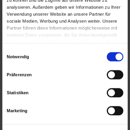
zu können und die Zugriffe auf unsere Website zu
analysieren. Außerdem geben wir Informationen zu Ihrer
Verwendung unserer Website an unsere Partner für
soziale Medien, Werbung und Analysen weiter. Unsere
Partner führen diese Informationen möglicherweise mit
weiteren Daten zusammen, die Sie ihnen bereitgestellt
haben oder die sie im Rahmen Ihrer Nutzung der Dienste
gesammelt haben.
Einwilligungsauswahl
Notwendig
Präferenzen
Ästhetische Leistungen
Statistiken
Ein schönes Lächeln kann verzaubern. Deshalb bieten wir
Ihnen verschiedene Leistungen an, die sich auf
Marketing
ästhetische Aspekte konzentrieren. Dazu gehören unter
anderem optisch perfekt zu Ihren vorhandenen Zähnen