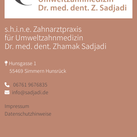
s.h.i.n.e. Zahnarztpraxis
für Umweltzahnmedizin
Dr. med. dent. Zhamak Sadjadi
Hunsgasse 1

55469 Simmern Hunsrück
06761 9676835

info@sadjadi.de

Impressum
Datenschutzhinweise