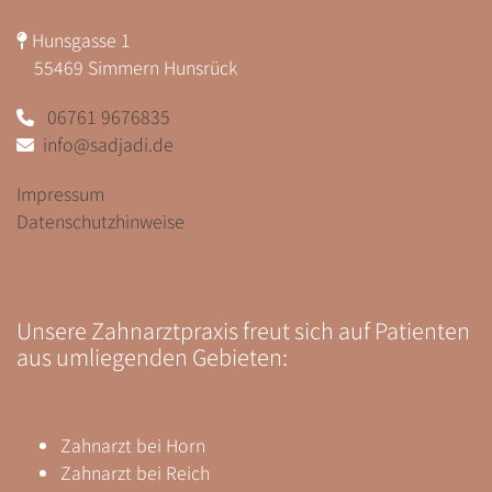
Hunsgasse 1

55469 Simmern Hunsrück
06761 9676835

info@sadjadi.de

Impressum
Datenschutzhinweise
Unsere Zahnarztpraxis freut sich auf Patienten
aus umliegenden Gebieten:
Zahnarzt
bei Horn
Zahnarzt bei Reich