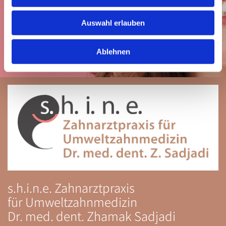
Auswahl erlauben
Termin vereinbaren
Ablehnen
s.h.i.n.e. Zahnarztpraxis
für Umweltzahnmedizin
Dr. med. dent. Zhamak Sadjadi