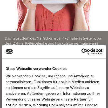
Das Kausystem des Menschen ist ein komplexes System, bei
dem Zähne, Kiefergelenke und Muskulatur normalerweise
harmonisch aufeinander abgestimmt sind. Störungen
können nicht nur schmerzende Zähne oder Zähneknirschen,
sondern auch Tinnitus, Kopf-, Ohren-, Nacken- und
Rückenschmerzen, Verspannungen der Muskulatur, Brennen
der Mundschleimhaut, Haltungsschäden, Atemnot und
Diese Webseite verwendet Cookies
Herzbeschwerden hervorrufen. Insgesamt werden solche
Wir verwenden Cookies, um Inhalte und Anzeigen zu
Beschwerden unter dem Begriff Craniomandibuläre
personalisieren, Funktionen für soziale Medien anbieten
Dysfunktion (CMD) zusammengefasst.
zu können und die Zugriffe auf unsere Website zu
analysieren. Außerdem geben wir Informationen zu Ihrer
Mithilfe der Funktionsanalyse werden diese Probleme
Verwendung unserer Website an unsere Partner für
erkannt, mithilfe der Funktionstherapie diese Probleme
soziale Medien, Werbung und Analysen weiter. Unsere
gelöst. Die Lösung liegt in der Nutzung einer