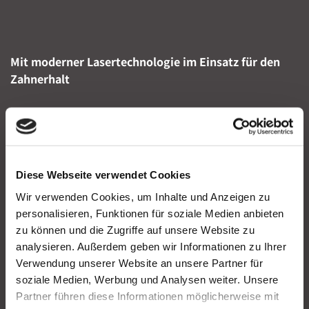
Mit moderner Lasertechnologie im Einsatz für den
Zahnerhalt
Die
Laserbehandlung
fasst moderne
Behandlungsformen des Zahnhalteapparats zusammen.
Zum einen geht es um die
Parodontologie
, die
Behandlung von Zahnfleischerkrankungen
. Wichtig ist
Diese Webseite verwendet Cookies
es, bei erkennbaren Warnsignalen entzündlicher
Wir verwenden Cookies, um Inhalte und Anzeigen zu
Erkrankungen wie beispielsweise Zahnfleischrückgang
personalisieren, Funktionen für soziale Medien anbieten
rasch zu handeln. Zum anderen kommen
zu können und die Zugriffe auf unsere Website zu
Laseranwendungen bei der
Endodontie
, der
analysieren. Außerdem geben wir Informationen zu Ihrer
Wurzelkanalbehandlung
zum Einsatz oder bei
Verwendung unserer Website an unsere Partner für
Entzündungen in Mundbereich wie bei Aften oder Herpes.
soziale Medien, Werbung und Analysen weiter. Unsere
Ziel dieses aufwendigen Behandlungsverfahrens ist es,
Partner führen diese Informationen möglicherweise mit
die Zähne trotz fortgeschrittener Entzündungsvorgänge