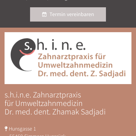
Termin vereinbaren
s.h.i.n.e. Zahnarztpraxis
für Umweltzahnmedizin
Dr. med. dent. Zhamak Sadjadi
Hunsgasse 1

55469 Simmern Hunsrück