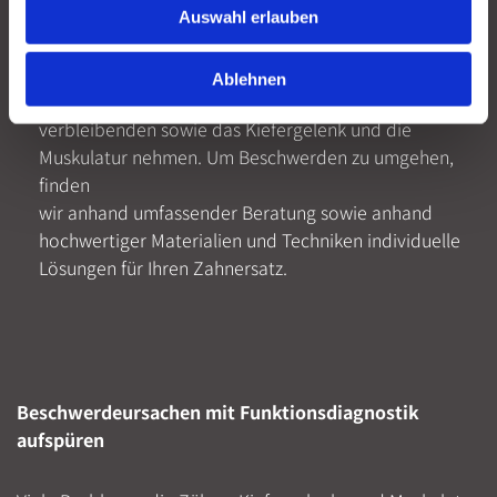
In manchen Fällen ist es unumgänglich, dass
Auswahl erlauben
hochwertiger
Zahnersatz
den Platz der natürlichen
Zähne einnimmt. Dabei gilt es nicht zu unterschätzen,
Ablehnen
welchen Einfluss fehlende Zähne auf die
verbleibenden sowie das Kiefergelenk und die
Muskulatur nehmen. Um Beschwerden zu umgehen,
finden
wir anhand umfassender Beratung sowie anhand
hochwertiger Materialien und Techniken individuelle
Lösungen für Ihren Zahnersatz.
Beschwerdeursachen mit Funktionsdiagnostik
aufspüren